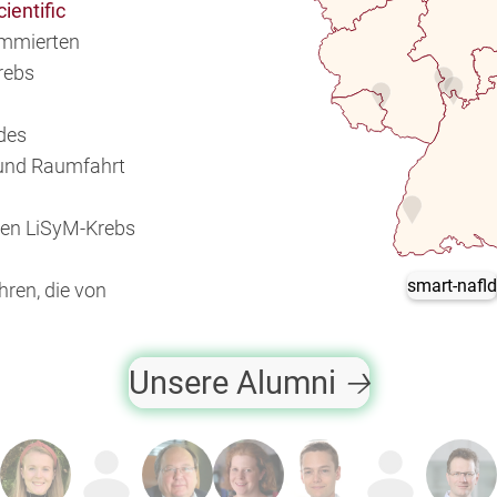
cientific
ommierten
rebs
 des
 und Raumfahrt
hen LiSyM-Krebs
smart-nafl
hren, die von
Unsere Alumni
🡢