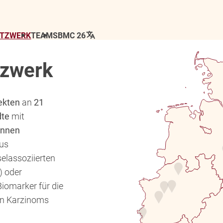
Standorte
▴
ETZWERK
TEAM
SBMC 26
tzwerk
jekten
an
21
dte
mit
:innen
aus
elassoziierten
) oder
 Biomarker für die
en Karzinoms