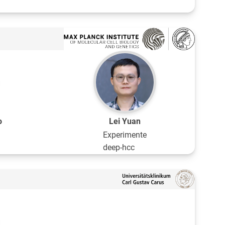
o
Lei Yuan
Experimente
deep-hcc