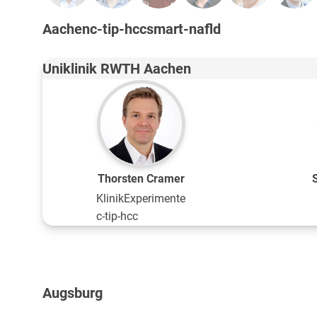
Aachen
c-tip-hcc
smart-nafld
Uniklinik RWTH Aachen
Thorsten Cramer
Klinik
Experimente
c-tip-hcc
Augsburg