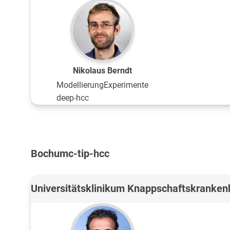
Nikolaus Berndt
Modellierung
Experimente
deep-hcc
Bochum
c-tip-hcc
Universitätsklinikum Knappschaftskranke