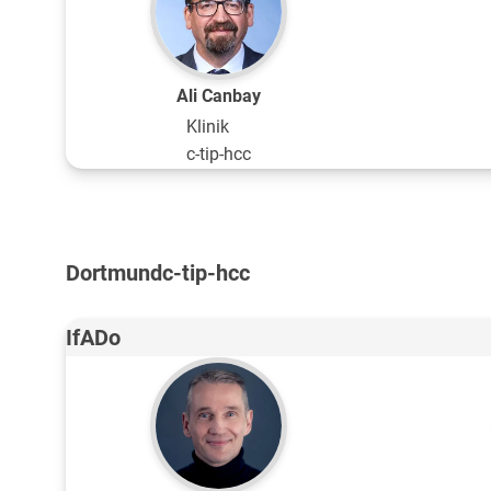
Ali Canbay
Klinik
c-tip-hcc
Dortmund
c-tip-hcc
IfADo