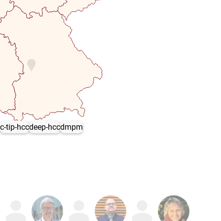
d
c-tip-hcc
deep-hcc
dmpm