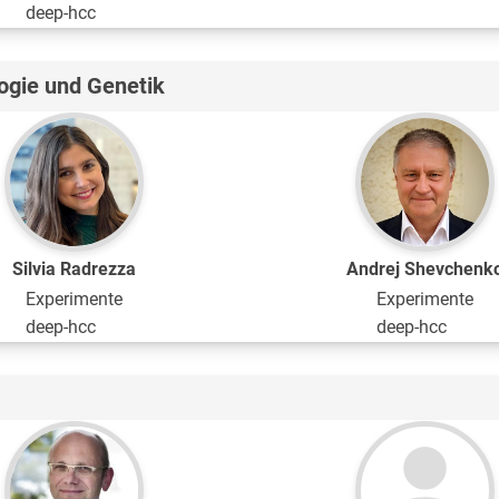
deep-hcc
logie und Genetik
Silvia Radrezza
Andrej Shevchenk
Experimente
Experimente
deep-hcc
deep-hcc