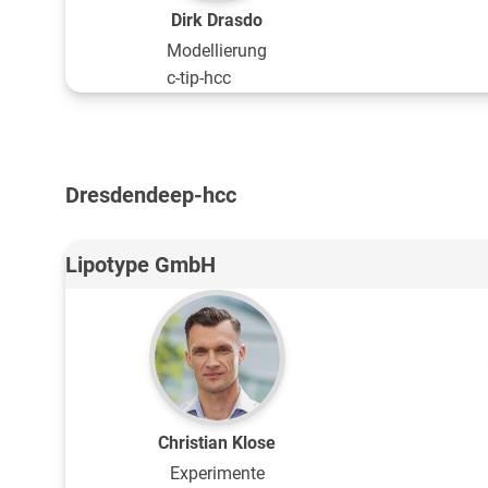
Dirk Drasdo
Modellierung
c-tip-hcc
Dresden
deep-hcc
Lipotype GmbH
Christian Klose
Experimente