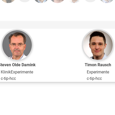
Steven Olde Damink
Timon Rausch
Klinik
Experimente
Experimente
c-tip-hcc
c-tip-hcc