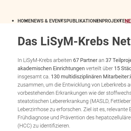
HOME
NEWS & EVENTS
PUBLIKATIONEN
PROJEKTE
N
Das LiSyM-Krebs Ne
In LiSyM-Krebs arbeiten
67 Partner
an
37 Teilpro
akademischen Einrichtungen
verteilt über
15 Stä
insgesamt ca.
130 multidisziplinären Mitarbeiter
zusammen, um die Entwicklung von Leberkrebs 
vorbestehenden Erkrankungen wie der stoffwechs
steatotischen Lebererkrankung (MASLD, Fettleber
Leberzirrhose zu erforschen. Ziel ist es, relevante
Frühdiagnose und Prävention des hepatozellulär
(HCC) zu identifizieren.