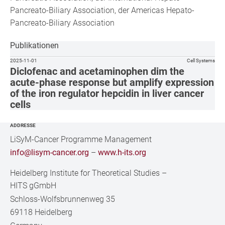
Pancreato-Biliary Association, der Americas Hepato-
Pancreato-Biliary Association
Publikationen
2025-11-01
Cell Systems
Diclofenac and acetaminophen dim the
acute-phase response but amplify expression
of the iron regulator hepcidin in liver cancer
cells
ADDRESSE
LiSyM-Cancer Programme Management
info@lisym-cancer.org
–
www.h-its.org
Heidelberg Institute for Theoretical Studies
–
HITS gGmbH
Schloss-Wolfsbrunnenweg 35
69118 Heidelberg