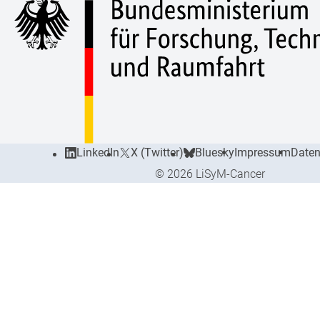
LinkedIn
X (Twitter)
Bluesky
Impressum
Daten
© 2026 LiSyM-Cancer