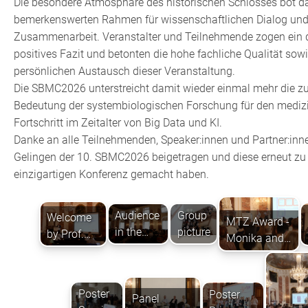
Die besondere Atmosphäre des historischen Schlosses bot d
bemerkenswerten Rahmen für wissenschaftlichen Dialog und 
Zusammenarbeit. Veranstalter und Teilnehmende zogen ein
positives Fazit und betonten die hohe fachliche Qualität sow
persönlichen Austausch dieser Veranstaltung.
Die SBMC2026 unterstreicht damit wieder einmal mehr die 
Bedeutung der systembiologischen Forschung für den mediz
Fortschritt im Zeitalter von Big Data und KI.
Danke an alle Teilnehmenden, Speaker:innen und Partner:inn
Gelingen der 10. SBMC2026 beigetragen und diese erneut zu 
einzigartigen Konferenz gemacht haben.
Audience
Group
Welcome
MTZ Award -
in the
picture
by Prof.
Monika and
Rittersaal
Beat
Thomas
Müllhaupt.
Zimmermann
Poster
Poster
Panel