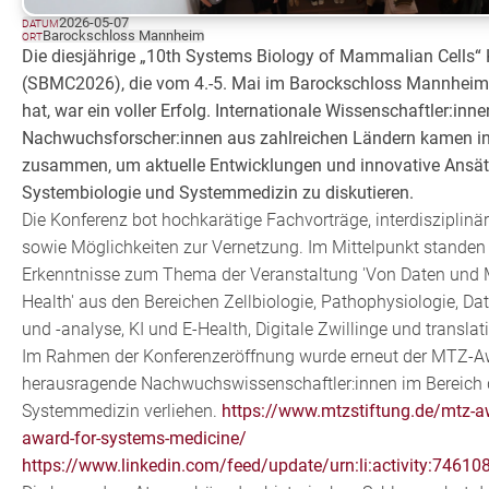
2026-05-07
DATUM
Barockschloss Mannheim
ORT
Die diesjährige „10th Systems Biology of Mammalian Cells“
(SBMC2026), die vom 4.-5. Mai im Barockschloss Mannheim
hat, war ein voller Erfolg. Internationale Wissenschaftler:inn
Nachwuchsforscher:innen aus zahlreichen Ländern kamen 
zusammen, um aktuelle Entwicklungen und innovative Ansätz
Systembiologie und Systemmedizin zu diskutieren.
Die Konferenz bot hochkarätige Fachvorträge, interdisziplin
sowie Möglichkeiten zur Vernetzung. Im Mittelpunkt standen
Erkenntnisse zum Thema der Veranstaltung 'Von Daten und 
Health' aus den Bereichen Zellbiologie, Pathophysiologie, D
und -analyse, KI und E-Health, Digitale Zwillinge und translat
Im Rahmen der Konferenzeröffnung wurde erneut der MTZ-A
herausragende Nachwuchswissenschaftler:innen im Bereich 
Systemmedizin verliehen.
https://www.mtzstiftung.de/mtz-
award-for-systems-medicine/
https://www.linkedin.com/feed/update/urn:li:activity:746