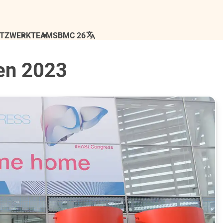
ETZWERK
TEAM
SBMC 26
en 2023