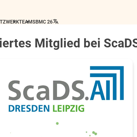
ETZWERK
TEAM
SBMC 26
ertes Mitglied bei ScaD