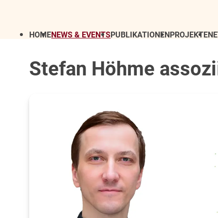
HOME
NEWS & EVENTS
PUBLIKATIONEN
PROJEKTE
N
Stefan Höhme assozii